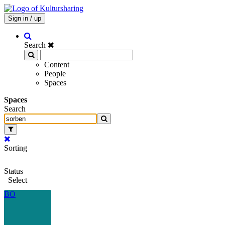
Sign in / up
Search
Content
People
Spaces
Spaces
Search
Sorting
Status
Select
BO